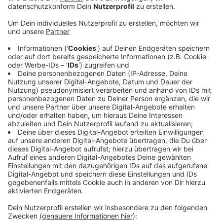
Club am Freitag mitgeteilt.
Veröffentlicht:
Freitag, 29.05.2026 17:46
Anzeige
Ein zweites Mitglied liegt nach dem Unfall weiterhin
mit schweren Verletzungen im Krankenhaus. In dieser
bedrückenden Situation sehe man sich nicht in der
Lage, ein fröhliches und ausgelassenes Flugplatzfest
zu organisieren, sagt der Vorsitzende des LSC Dümpel.
Nach der Absage hoffe man auf das Verständnis und
das Mitgefühl der Besucher, die sonst Jahr für Jahr zu
dem Flugplatzfest gekommen waren.
Der Motorsegler war letzten Samstag auf der A45 in
der Nähe von Olpe abgestürzt.
Anzeige