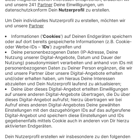
oder Kyrill seien nicht entstanden. Trotzdem gilt
es für Waldbesucher vorsichtig zu sein.
Veröffentlicht:
Mittwoch, 12.02.2020 06:13
Anzeige
Es können immer noch Äste herabstürzen oder
einzelne Bäume umkippen, sagt das Forstamt. Man
habe aus Sicherheitsgründen noch nicht alle
potentiellen Gefahrenstellen überprüft. Auch wenn die
Schäden noch nicht abschließend aufgenommen sind,
zeigt sich bereits, dass sie sehr gering ausfallen. Die
Befürchtungen im Vorfeld haben sich glücklicherweise
nicht bestätigt, so ein Sprecher.
Diesmal seien vor allem Laubbäume betroffen. Hier
sind zahlreiche Äste gebrochen und herabgestürzt. Bei