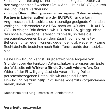
Falls sich Arbeitsbedingungen oder Vorgesetzte
ändern, sollte proaktiv das Gespräch gesucht werden.
Einvernehmliche Lösungen (z. B. bestimmte Tage oder
räumliche Trennung) sind oft möglich.
Verhalten und Umfeld einschätzen
Auch wenn der eigene Hund als ruhig gilt: Arbeitgeber
dürfen Rücksicht auf Kollegen und Kunden nehmen,
die Angst haben, allergisch reagieren oder sich gestört
fühlen.
Alternative Lösungen suchen
Wenn der Hund nicht mit ins Büro darf, können
Alternativen wie Hundesitter, Hundetagesstätten oder
Homeoffice-Tage helfen, Beruf und Hundehaltung zu
vereinbaren.
Anzeige