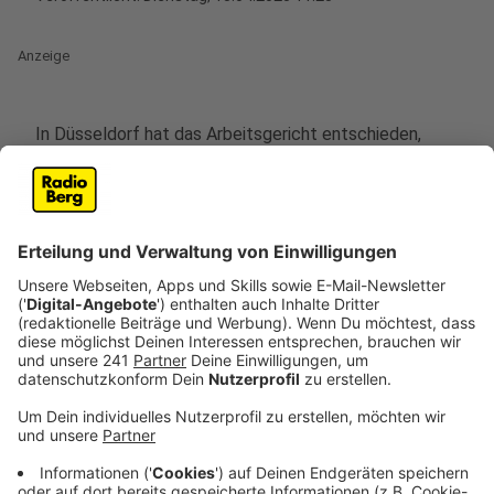
Anzeige
In Düsseldorf hat das Arbeitsgericht entschieden,
dass eine Angestellte ihren Hund nicht mehr mit zur
Arbeit in eine Spielhalle bringen darf. Der Arbeitgeber
hatte das Mitbringen des Tiers untersagt und bekam
nun vom Gericht Recht. Es ging konkret um eine Frau,
die ihren Hund regelmäßig mit zur Arbeit brachte. Als
der neue Betreiber der Spielhalle dies untersagte,
klagte sie und verlor. Das Gericht stellte klar: Es gebe
keinen generellen Anspruch darauf, Hunde am
Arbeitsplatz zu halten, auch nicht bei vorheriger
Duldung.
Anzeige