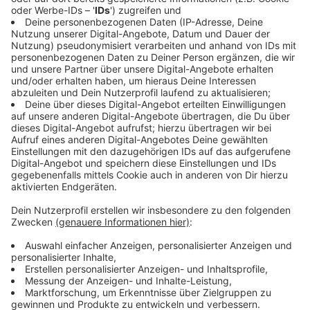
Laut Gericht muss ein Arbeitgeber stets abwägen:
Interessen des Unternehmens, Schutz der Kunden und
Mitarbeiter stehen im Vordergrund. In einer Spielhalle
sei der Hund insbesondere aus Hygiene- und
Sicherheitsgründen nicht zumutbar. Das gilt auch dann,
wenn der Hund laut Halterin brav und stubenrein sei.
Die Richter in Düsseldorf betonten, dass selbst ein
lange praktiziertes Mitbringen des Hundes kein
dauerhaftes Recht begründe. Arbeitgeber dürfen dies
aus betrieblichen Gründen jederzeit widerrufen, wenn
sachliche Gründe vorliegen – etwa neue
Sicherheitsrichtlinien, wie sie in diesem Fall offenbar
eingeführt wurden.
Anzeige
Was Hundebesitzer jetzt tun können, um sich