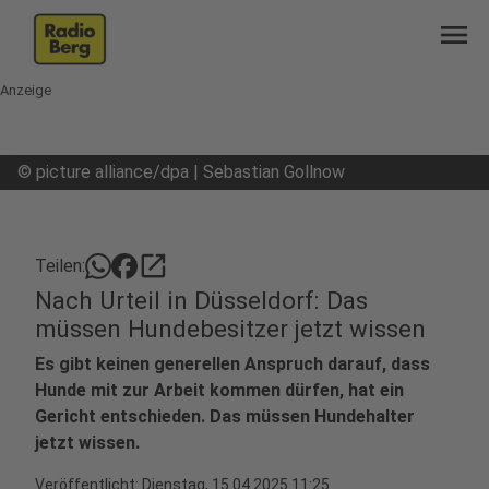
menu
Anzeige
©
picture alliance/dpa | Sebastian Gollnow
open_in_new
Teilen:
Nach Urteil in Düsseldorf: Das
müssen Hundebesitzer jetzt wissen
Es gibt keinen generellen Anspruch darauf, dass
Hunde mit zur Arbeit kommen dürfen, hat ein
Gericht entschieden. Das müssen Hundehalter
jetzt wissen.
Veröffentlicht:
Dienstag, 15.04.2025 11:25