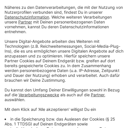
abzusichern
Anzeige
Das Urteil betrifft zwar konkret den Arbeitsplatz
Spielhalle, hat aber Signalwirkung für viele andere
Branchen. Damit es nicht plötzlich zu einem Verbot
kommt, sollten Hundebesitzer folgende Punkte
beachten:
Vertragliche Regelung prüfen
Wurde das Mitbringen des Hundes nur "geduldet" oder
ist es schriftlich geregelt? Eine verbindliche
Vereinbarung im Arbeitsvertrag oder in einer
Betriebsvereinbarung bietet mehr Sicherheit.
Offen kommunizieren