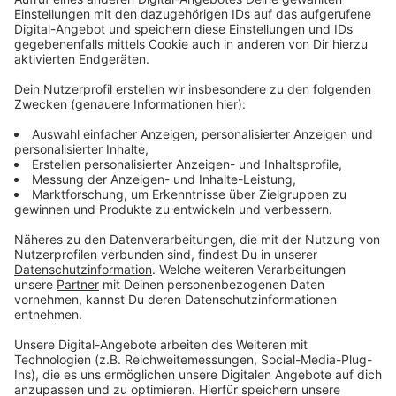
Deuta-Werke und Physiker Dr. Rudolf Ganz:
Anzeige
"Wir wollen junge Schüler aus dem
Bergischen"
Anzeige
Wenn ihr euch für einen technischen Beruf interessiert,
könnt ihr bei der Nacht der Technik einen Blick in viele
Betriebe werfen und dabei schon einen guten Eindruck
hinterlassen. Vom Softwareentwickler über
kaufmännische Berufe bis hin zum technischen
Sachbearbeiter oder einem Dualen Studium ist hier
alles möglich. Häufig präsentieren Studenten und
Auszubildenden des Unternehmens die einzelnen