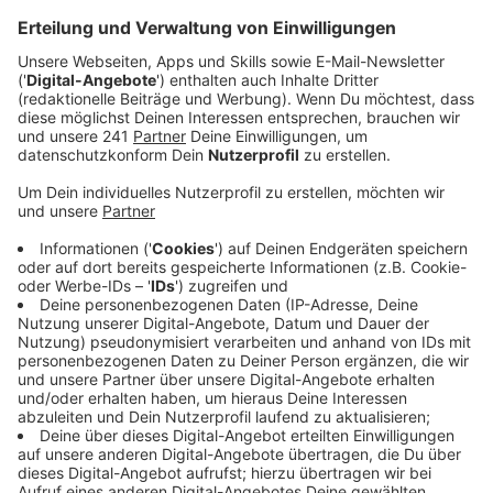
Veröffentlicht:
Donnerstag, 27.06.2019 11:05
Anzeige
Die Deuta Werke sind Weltmarktführer was
Sicherheitstechnik in Zügen angeht. Dort gibt es bei
der Nacht der Technik einiges an Mitmachstationen.
So lässt ein Zugsimulator beispielsweise Kinderträume
wahr werden: Nach einer kurzen Einweisung dürfen
Besucher selbst die Köpfe und Hebel übernehmen und
Lokführer sein. Außerdem wird Handystrahlung
gemessen und Radartechnik am lebenden Objekt
gezeigt. Und natürlich dürfen die Gäste auch durch die
Produktion wandern - mit Kittel und Schutzhüllen für
die Füße. Und Deuta nutzt die Nacht der Technik auch
noch für einen ganz anderen Zweck: Sie suchen die
Mitarbeiter von morgen sagt der Geschäftsführer der