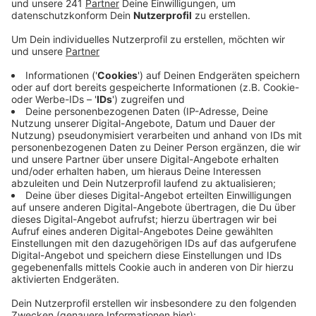
Veröffentlicht:
Dienstag, 02.06.2026 10:28
Anzeige
Gesucht werden Menschen, die im Bergischen ganz
praktisch mithelfen wollen, etwa bei der Pflege von
Biotopen, beim Schutz von Amphibien, bei
Müllsammelaktionen, beim Bäume gießen oder bei
kleineren Klimaschutzprojekten. Besonders
ansprechen will der Verein junge Erwachsene, Familien
und naturinteressierte Kinder. Die „WipperKids“ richten
sich an Kinder von sechs bis zwölf Jahren und sollen
Natur wieder direkt erlebbar machen - mit Draußen-
Aktionen, Tier- und Pflanzenkunde oder dem Bau von
Nistkästen. Am 24. Juni gibt es dazu einen Infoabend.
Wer dabei sein will, kann sich unverbindlich per Mail
beim Naturschutzbund anmelden unter
info@bergischer-naturschutzverein.de.