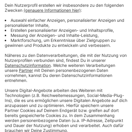
Die Hoffnung ist, dass sich nun noch mehr Menschen
für eine Impfung entscheiden.
Öffnungszeiten der Impfstellen in Rösrath und
Overath: montags bis samstags von 10-18 Uhr
Adresse Impfstelle Rösrath: Kölner Straße 51
Adresse Impfstelle Overath: Hauptstraße 78
Anzeige
Anzeige
Anzeige