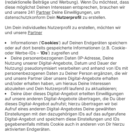
Burscheid folgen.
Veröffentlicht:
Mittwoch, 01.12.2021 10:19
Anzeige
In Rösrath geht es am Donnerstag los - in Overath am
Freitag - immer von montags bis samstags von 10 -18
Uhr. Dabei spielt es keine Rolle ob Erst-, Zweit oder
Boosterimpfung. Noch läuft das Ganze ohne
Terminvergabe, der Kreis arbeitet gerade aber an
einem Online-Buchungsprogramm. Die neuen
Impfstelle in Overath bedeutet gleichzeitig das Aus
für das mobile Impfen in der Hauptstraße, da es sich
um den gleichen Ort handelt. Möglich sind die
Impfstellen nur durch eine enge und gute
Zusammenarbeit von Kreis, Kommunen und
Hilfsorganisationen wie dem Deutschen Roten Kreuz.