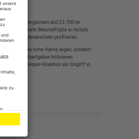
 Rheinisch-Bergischen und 23.700 im
 ihnen sind viele Beschäftigte in Hotels,
dem höheren Mindestlohn profitieren.
ld nicht auf die hohe Kante legen, sondern
 stärken. Arbeitgeber kritisieren
Pläne der Ampel-Koalition als Eingriff in