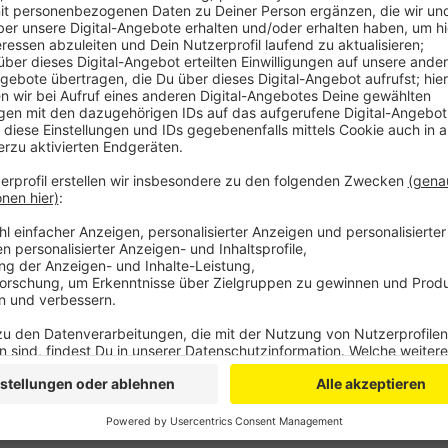
Anzeige
Laut NGG verdienen zurzeit rund 24.000 Menschen im
Oberbergischen weniger als 12 Euro pro Stunde. Unter
Gaststätten, Bäckereien und Fleischereien, die von 
Die NGG geht davon aus, dass sie das zusätzliche Ge
ausgeben werden – und damit die regionale Wirtschaft
dagegen den höheren Mindestlohn: Sie bezeichnen die 
die Tarifautonomie.
Anzeige