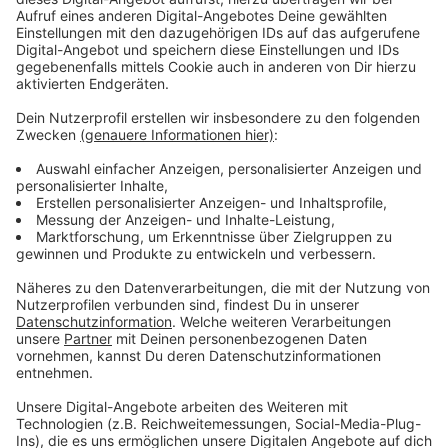
Beziehungen, die Höhen und Tiefen durchstehen,
Familie, die zu einem hält, egal was passiert, und egal
was große Veränderungen im Leben anstehen. Dieser
Song ist für die Leute in unserem Leben, die immer
abnehmen, wenn man anruft, die immer an unserer
Seite stehen - und für die ich so dankbar bin", erklärt
Santos seine Motivation, diesen Song zu schreiben.
Anzeige
Wir benötigen Ihre
Zustimmung, um den YouTube
Video-Service zu laden!
Wir verwenden einen Service eines
Drittanbieters, um Videoinhalte
einzubetten. Dieser Service kann