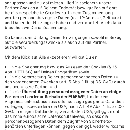
Daten zu Ihren Aktivitäten
sammeln. Bitte lesen Sie die
Details durch und stimmen Sie der
Nutzung des Service zu, um dieses
Video anzusehen.
Mehr Informationen
Eine weitere Single von Nico Santos sorgt für großen
Erfolg. "Changes" hat er zusammen mit ClockClock auf
Akzeptieren
den Markt gebracht. Wir stellen diesen Song für euch
powered by
Usercentrics Consent
vor.
Management Platform
Anzeige
Anzeige