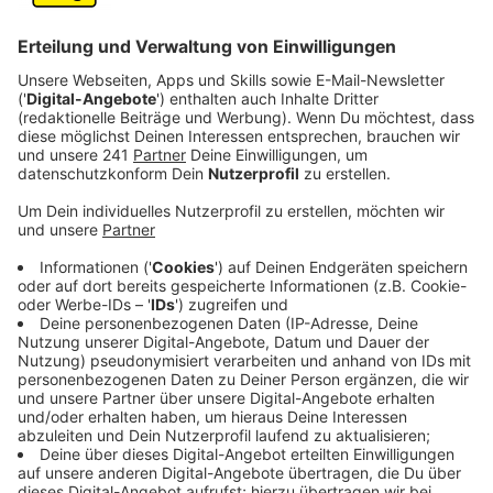
Seit dem Release seines dritten Albums "Ride", das
Anfang Juni direkt auf Platz zwei der Offiziellen
Deutschen Album Charts eingestiegen ist, hat Nico
Santos mit der "Summer Ride"-Festival Tour in
Deutschland, Österreich und der Schweiz viele
Auftritte gehabt. Einer der Fan-Favoriten bei den
umjubelten Live-Shows ist der Song "Changes", den er
gemeinsam mit ClockClock ("Sorry", "Someone Else")
aufgenommen hat.
"Changes" entstand wie alle 14 Songs auf dem Album
bei einer der Sessions mit befreundeten Musikern und
Sängern. Aktuell feiern ClockClock und Nico Santos
den Erfolg dieser Single. "Das Leben ist oft ein
Kommen und Gehen von vielen Menschen - aber es
gibt auch ein paar, die bleiben. Richtig gute Freunde,
mit denen man durch Dick und Dünn geht,