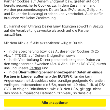
sein müssen! Aber uns hat diese Mini-Quarantäne eine
unfreiwillige Vorweihnachtsauszeit beschert! Und das
Wichtigste: Alle sind gesund geblieben! Ich wünsche
Ihnen auch ein wenig Zeit zum Durchatmen und schöne
Weihnachten – trotz allem!
Anzeige
Anzeige
Anzeige