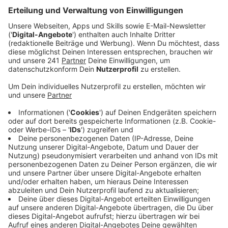
Anzeige
Die Idee, dass dieses Jahr aufgrund von Corona die
Vorweihnachtszeit entspannter und ruhiger verläuft,
hatte bei mir bisher nicht funktioniert: Meine To Do-
Liste war lang, länger, am längsten und ich im
typischen Weihnachtsstress – bis der Anruf aus dem
Kindergarten meines Sohnes kam. Ich war gerade im
Auto: Ein Kind war positiv auf das Corona-Virus
getestet, die Kita macht von jetzt auf gleich dicht,
alle müssen sofort in Quarantäne. Da das infizierte
Kind bereits seit über einer Woche nicht mehr in der
Kita war, war die Quarantäne meines Sohnes zwar nur
auf eine knappe Woche begrenzt, aber trotzdem
wurde uns von jetzt auf gleich der Stecker gezogen.
Mein erster Gedanke: Jetzt hat's uns auch erwischt!