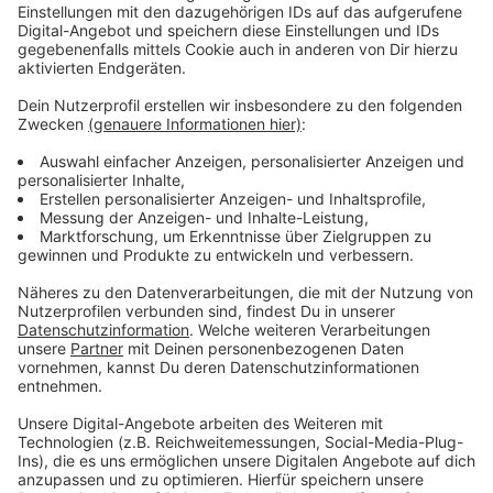
Der zweite, dritte, vierte: Haben wir jemand in Gefahr
gebracht? Welche Termine muss ich absagen? Habe
ich noch genug im Kühlschrank?
Und: Wie soll das werden, komplett zuhause ohne
Kontakte – mit einem Fünfjährigen?? Ich habe noch im
Auto telefoniert und das Arbeiten abgesagt, Familie
und Freunde informiert. Und dann haben wir uns
zuhause eingegraben. Und ganz ehrlich? Wir hatten
eine richtig schöne Zeit. Denn wir hatten sie: Zeit! Zum
Basteln, zum Spielen, zum Plätzchen backen (drei
neue Rezepte ausprobiert), zum mit Freunden
telefonieren, zum Weihnachtslieder singen, zum In-den
Tag-hinein-bummeln!
Mir ist durchaus bewusst, dass es uns mit unserer
verkürzten Quarantäne nicht allzu hart getroffen hat
und sich bei einer Verlängerung sicher auch bei uns der
Lagerkoller eingestellt hätte. Ich leide mit allen mit,
die mit mehreren Kindern 14 Tage zuhause eingesperrt