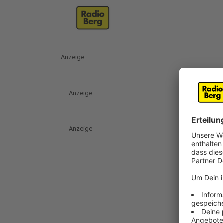
Anzeige
Anzeige
Anzeige