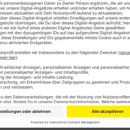
Anzeige
Die Kammer sieht aber noch keinen Grund zur Panik -
auch neue Optionen, um die Energieversorgung siche
könnten die noch aktiven Kohlekraftwerke wieder h
russischem Gas ein Stück weit auffangen. Viele ber
Lieferverträge ab, um sich abzusichern. Bei der höch
aber auch die keine Garantie mehr: Dann entscheidet
Verteilung. Die IHK rät den Betrieben deshalb, sich 
man Gas einsparen kann.
Anzeige