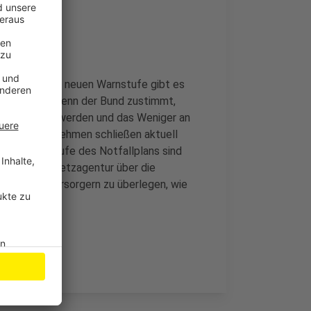
 denn mit der neuen Warnstufe gibt es
rzustellen: Wenn der Bund zustimmt,
ochgefahren werden und das Weniger an
gische Unternehmen schließen aktuell
sten Alarmstufe des Notfallplans sind
 die Bundesnetzagentur über die
mit den Gasversorgern zu überlegen, wie