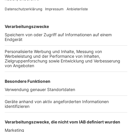
überwachen.
Anzeige
Ratschläge für Reisende
Anzeige
Für NRW-Bürgerinnen und -Bürger, die sich derzeit in
der Krisenregion aufhalten, gibt Reul klare
Empfehlungen: „Im Moment kann man allen nur raten,
ruhig zu bleiben, die Informationsquellen des
Auswärtigen Amtes zu nutzen und sich möglichst in
Sicherheit zu bewegen.“ Flugmöglichkeiten seien
eingeschränkt, und die Koordination der Hilfe liege
zunächst bei den Reiseveranstaltern.
Anzeige