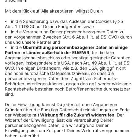
unterstützte die Machthaber. Reul bezeichnete die
Beteiligung als „überschaubar“ angesichts der
weltweiten Spannungen.
Anzeige
Sicherheitslage und Vorsicht
Anzeige
Konkrete Hinweise auf Anschläge in NRW liegen
bislang nicht vor. Dennoch warnt Reul vor möglichen
Gefahren und betont die dynamische Lage: „Die
Sicherheitsbehörden müssen Augen und Ohren
besonders offen halten, um potenzielle Risiken
frühzeitig zu erkennen.“ Insbesondere die Polizei und
der Verfassungsschutz seien im Einsatz, um Gefahren
von Demonstrationen und radikalen Akteuren zu