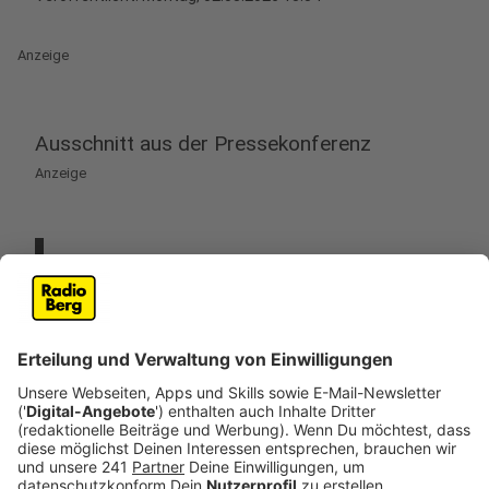
Anzeige
Ausschnitt aus der Pressekonferenz
Anzeige
„Ob das Regime im Iran jetzt hingeht und sagt:
Wir können auf dem Schlachtefeld nicht
gewinnen, also machen wir an anderen Orten der
Welt Ärger, auf Deutsch: Anschläge. Das kann
man nicht ausschließen, objektiv ist diese
abstrakte Gefahr jetzt höher als vor dem
Wochenende.“
Anzeige