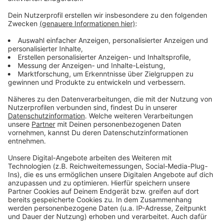
Politiker, die vielleicht ein bisschen selbstkritisch
gucken müssen, was haben wir da vielleicht
falsch gemacht, dass die Leute uns so wenig
vertrauen. Oder was können wir besser machen?
Ob und was die deutschlandweiten Proteste für
Folgen haben, wird sich wohl im Herbst zeigen: Dann
stehen in Brandenburg, Thüringen und Sachsen die
Landtagswahlen an. Zuletzt lag die AfD in allen drei
Bundesländern vorne.
Anzeige
Anzeige