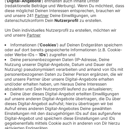
Geheimtreffen von Rechtsextremen und AfD. Viele
Politiker begrüßen, dass sich aktuell so viele
Menschen für die Demokratie stark machen.
Trotzdem bleibt die große Frage: Was passiert
nach den Protesten?
Veröffentlicht:
Donnerstag, 15.02.2024 15:23
Anzeige
Das ist die Antwort von NRW Innenminister Herbert
Reul aus Leichlingen:
Das ist toll mit den Demonstrationen oder mit
dem öffentlichen Bekenntnis. Aber wenn das
alles ist, dann war es zu wenig. Wir müssen schon
liefern unzwar jeder an seiner Stelle. Menschen,
die sich um das Gemeinwesen kümmern und wir