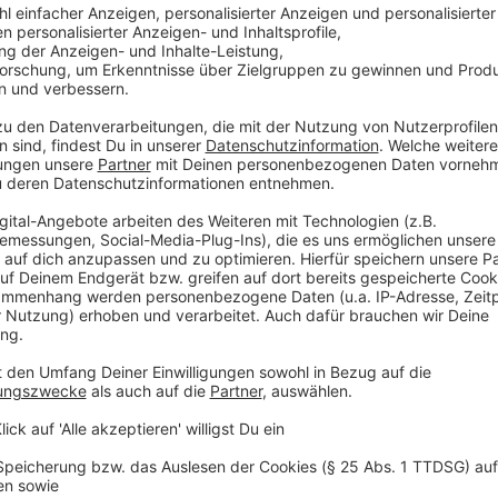
Lebensmittelpunkt in Nordrhein-Westfalen. Das Pa
Alltags und bleibt uns doch fremd.
Anzeige
©
epa | Christopher Neundorf
Platz 2: "Warum?"
Anzeige
Stellungnahme der Jury:
Christopher Neundorf hat für die Berichterstattun
Perspektive gesucht und gefunden. Er hat eine Sit
Terminen eingefangen. Eine Situation, die vor all
Geschehenen umzugehen: In Würde, in Stille, in Tra