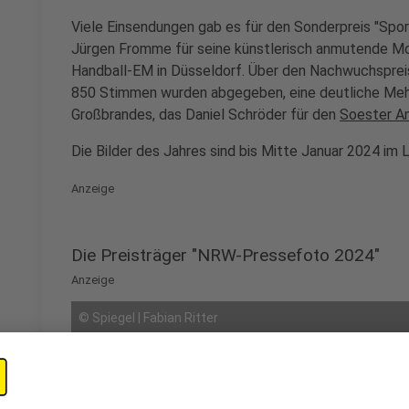
Viele Einsendungen gab es für den Sonderpreis "Spor
Jürgen Fromme für seine künstlerisch anmutende 
Handball-EM in Düsseldorf. Über den Nachwuchspreis
850 Stimmen wurden abgegeben, eine deutliche Mehr
Großbrandes, das Daniel Schröder für den
Soester A
Die Bilder des Jahres sind bis Mitte Januar 2024 im 
Anzeige
Die Preisträger "NRW-Pressefoto 2024"
Anzeige
©
Spiegel | Fabian Ritter
Platz 1: "Lena und Ivan – Verabschiedung am Busbahnh
Anzeige