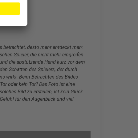
es betrachtet, desto mehr entdeckt man:
schen Spieler, die nicht mehr eingreifen
und die abstützende Hand kurz vor dem
den Schatten des Spielers, der durch
ns wirkt. Beim Betrachten des Bildes
Tor oder kein Tor? Das Foto ist eine
ches Bild zu erstellen, ist kein Glück
n Gefühl für den Augenblick und viel