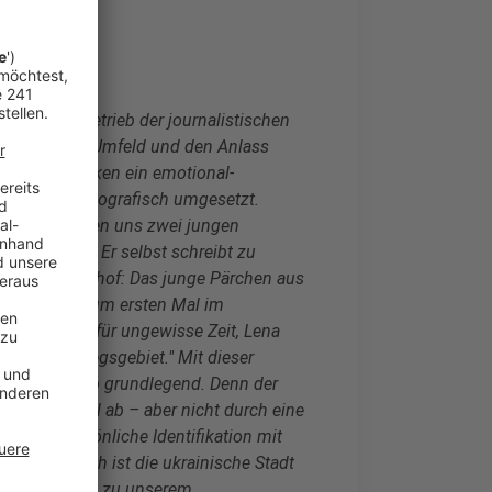
lassischen Betrieb der journalistischen
enn über das Umfeld und den Anlass
ichts. Wir blicken ein emotional-
rfasst und fotografisch umgesetzt.
r Welt, schauen uns zwei jungen
n scheinen. Er selbst schreibt zu
g am Busbahnhof: Das junge Pärchen aus
er Trennung zum ersten Mal im
den sie sich für ungewisse Zeit, Lena
rerst im Kriegsgebiet." Mit dieser
k auf das Foto grundlegend. Denn der
damit aktuell ab – aber nicht durch eine
durch persönliche Identifikation mit
e. Plötzlich ist die ukrainische Stadt
, sondern nahe zu unserem