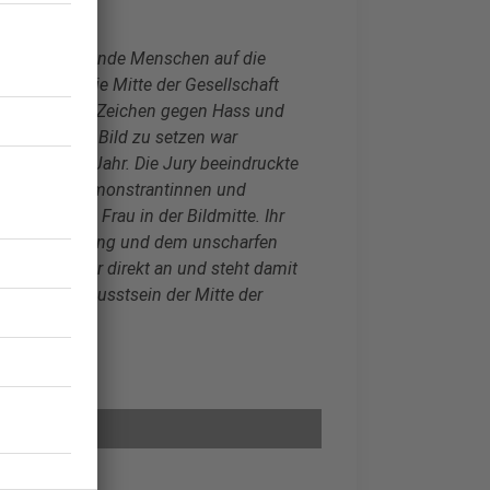
 hunderttausende Menschen auf die
nstration. Die Mitte der Gesellschaft
ie und um ein Zeichen gegen Hass und
grafisch ins Bild zu setzen war
n in diesem Jahr. Die Jury beeindruckte
 Menge der Demonstrantinnen und
 durch die Frau in der Bildmitte. Ihr
altenen Umgebung und dem unscharfen
en Betrachter direkt an und steht damit
as Selbstbewusstsein der Mitte der
nspiel"