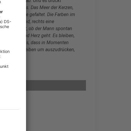
ses Ereignis ab. Und es drückt
erletztheit aus. Das Meer der Kerzen,
ft. Die Hände gefaltet. Die Farben im
inks sein Hund, rechts eine
ir wissen nicht, ob der Mann spontan
rch Kopf und Herz geht. Es bleiben,
die Erkenntnis, dass in Momenten
esten übrigbleiben um auszudrücken,
allen sie ab'"