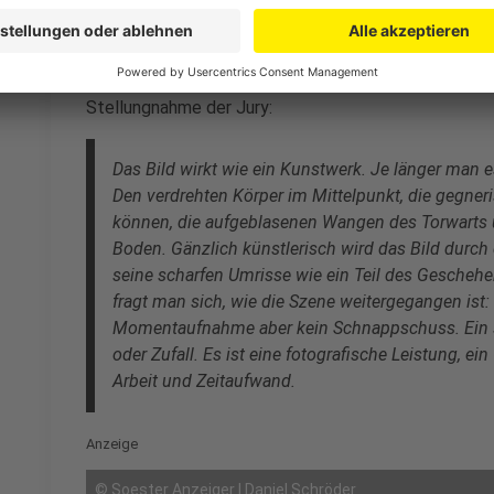
Anzeige
Stellungnahme der Jury:
Das Bild wirkt wie ein Kunstwerk. Je länger man 
Den verdrehten Körper im Mittelpunkt, die gegneri
können, die aufgeblasenen Wangen des Torwarts 
Boden. Gänzlich künstlerisch wird das Bild durch 
seine scharfen Umrisse wie ein Teil des Geschehe
fragt man sich, wie die Szene weitergegangen ist: 
Momentaufnahme aber kein Schnappschuss. Ein sol
oder Zufall. Es ist eine fotografische Leistung, ei
Arbeit und Zeitaufwand.
Anzeige
©
Soester Anzeiger | Daniel Schröder