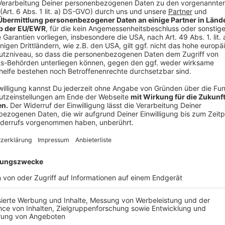
damit von den vielen anderen Bildern rund um die
Anteilnahme, Beistand, Solidarität und eine tiefe V
deren Licht das Gesicht des knienden Mannes strei
Vordergrund des Fotos, die das Dunkel erhellen. L
Einkaufstüte. Er scheint ganz bei sich zu sein. W
vorbeigekommen ist und was ihm gerade genau du
wie immer nach solchen Ereignissen, Fragen und 
größter Not und Sprachlosigkeit manchmal nur G
wofür Worte fehlen.
Anzeige
©
WAZ | Kerstin Kokoska
Platz 3: "7000 bei Demo gegen AfD: 'An unserer Mauer pr
Anzeige
Stellungnahme der Jury: