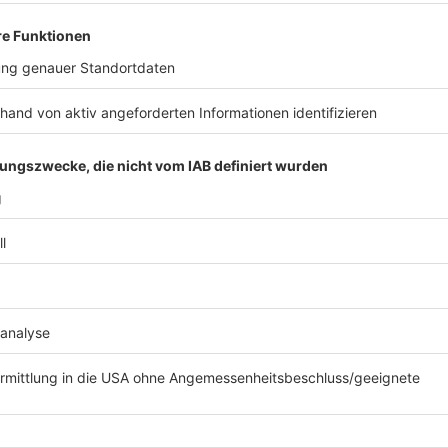
Zu Anfang dieses Jahres gingen im ganzen Land
Straße. Viele waren zum ersten Mal auf einer Demo
stand auf, um sich einzusetzen für die Demokrat
Hetze zu setzen. Diese Groß-Demonstrationen foto
Aufgabe vieler Pressefotografinnen und -fotografe
dieses Bild durch seine Komposition: Die große
Demonstranten, die Masse, die ein Gesicht bekommt
farbiges Plakat kontrastiert mit der dunkel geh
Rahmen. Die junge Frau steht im Zentrum, blickt d
exemplarisch für alle Demonstrierenden und für d
Gesellschaft, für die Demokratie aufzustehen.
Anzeige
©
Agentur firo | Jürgen Fromme
Sonderpreis "Sportland Nordrhein-Westfalen": "Schatte