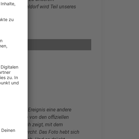
ar aus Düsseldorf wird Teil unseres
g über dieses Ereignis eine andere
uation fernab von den offiziellen
em den Versuch zeigt, mit dem
uer, in Ehrfurcht. Das Foto hebt sich