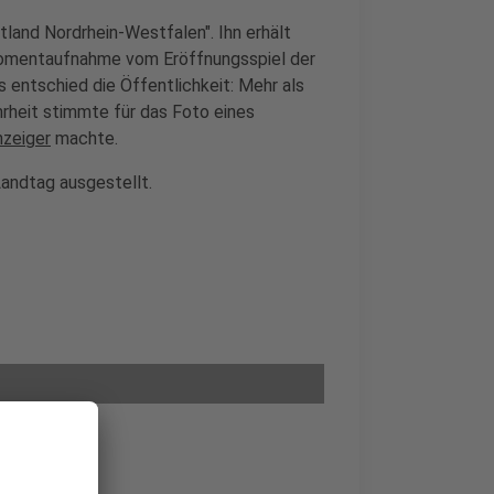
tland Nordrhein-Westfalen". Ihn erhält
Momentaufnahme vom Eröffnungsspiel der
 entschied die Öffentlichkeit: Mehr als
heit stimmte für das Foto eines
nzeiger
machte.
Landtag ausgestellt.
of"