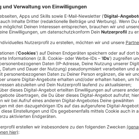
Stellungnahme der Jury:
Auf den ersten Blick, eine Fotografie, die uns im k
Fotografie eher ungewöhnlich zu sein scheint. D
dieser Fotografie erfahren wir visuell eigentlich n
subjektives Doppelporträt an, sensibel gesehen, e
Durch die Fotografie hindurch, wie ein Fenster zu
Menschen an, die in inniger Nähe verbunden zu sei
seiner eingereichten Fotografie: "Verabschiedun
Düsseldorf, Lena und Ivan, sehen sich nach lang
ukrainischen Lviv wieder. Auf dem Bild verabschie
fährt zurück nach Deutschland/NRW, Ivan bleibt vo
zusätzlichen Information wandelt sich unser Blic
Alltag des Kriegsgeschehens der Ukraine holt uns 
Dokumentation von Krieg und Zerstörung, sondern 
den uns unbekannten Protagonisten dieser Aufnahm
Liviv gefühlt nicht mehr 1400 Kilometer entfernt