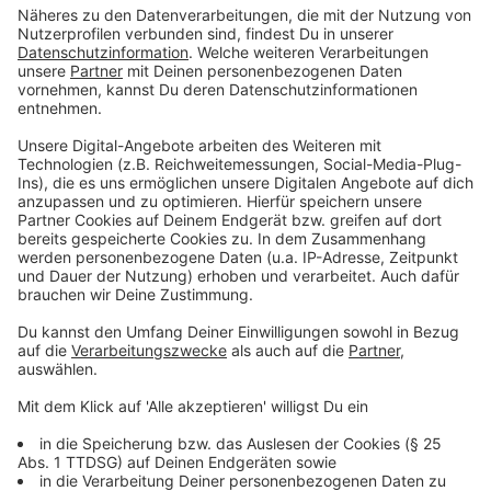
fördern.
Der dritte zentrale Punkt betrifft den
Bürokratieabbau. Die Verbände schlagen vor, dass
mit der Einführung jedes neuen Gesetzes
gleichzeitig zwei bestehende abgeschafft
werden sollten, um die regulatorische Last für
Unternehmen zu verringern.
Anzeige
©
picture alliance/dpa | Sina Schuldt
Union und SPD haben sich in ersten
Sondierungsgesprächen darauf verständigt, viele
Milliarden in die Hand zu nehmen, um unter anderem
die Deutsche Bahn etwas mehr auf Vordermann
bringen zu können.
Anzeige