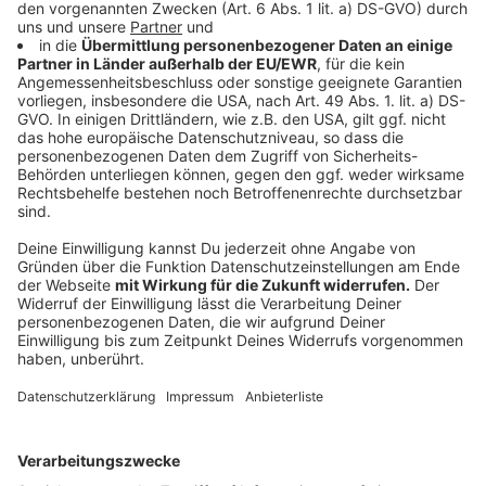
Reaktionen auf Koalitionspläne zur
Infrastrukturfinanzierung
Anzeige
Die Ankündigung der möglichen Koalitionspartner,
Union und SPD, 500 Milliarden Euro für die Sanierung
der maroden Infrastruktur aufnehmen zu wollen, wurde
grundsätzlich positiv aufgenommen. Investitionen in
Straßen, schnelles Internet und Verteidigung sind aus
Sicht der Wirtschaft essenziell. Allerdings
heben die
Unternehmensverbände hervor
, dass parallel dazu
Rahmenbedingungen geschaffen werden müssen, die
der Wirtschaft weniger Hindernisse in den Weg legen.
Die Befürchtung ist, dass trotz verbesserter
Infrastruktur die Industrie nicht in der Lage sein