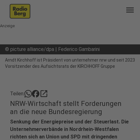
menu
Anzeige
©
picture alliance/dpa | Federico Gambarini
Arndt Kirchhoff ist Präsident von unternehmer nrw und seit 2023
Vorsitzender des Aufsichtsrats der KIRCHHOFF Gruppe
open_in_new
Teilen:
NRW-Wirtschaft stellt Forderungen
an die neue Bundesregierung
Senkung der Energiepreise und der Steuerlast. Die
Unternehmerverbände in Nordrhein-Westfalen
richten sich an Union und SPD mit dringenden