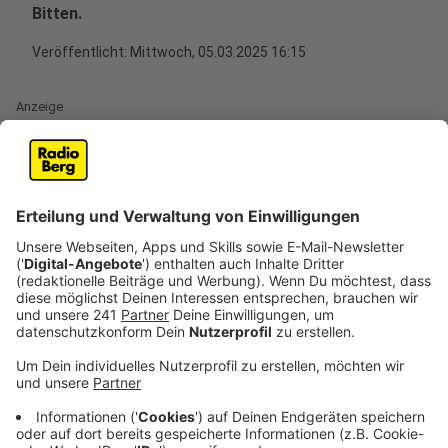
Bitten.
Veröffentlicht:
Mittwoch, 05.03.2025 16:15
Anzeige
Inmitten einer stagnierenden Wirtschaftslage, mit
einem Rückgang des Bruttoinlandsprodukts um 0,2
Prozent in Deutschland und einer ähnlich schwierigen
Situation in Nordrhein-Westfalen, haben die
Unternehmensverbände NRW
ihre Erwartungen an die
künftige Bundesregierung formuliert.
Anzeige
Dringender Bedarf an
wirtschaftsfreundlichen Maßnahmen