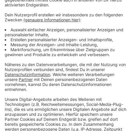
Auswärtige Autofahrer vor abgesperrtem
Skigebiet
Anzeige
Auch die Einhaltung der 15-Kilometer-Regel hat die
Polizei am Wochenende beschäftigt, vor allem rund
um das abgesperrte Wintersportgebiet in Reichshof.
Über 20 auswärtige Autofahrer hatten offenbar von
der 15-Kilometer-Regel im Oberbergischen nichts
gewusst. Sie wurden von der Polizei an den gesperrten
Zufahrten angehalten und wieder zurück auf die A 4
geschickt.
Anzeige