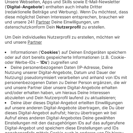
Veröffentlicht:
Montag, 18.01.2021 06:15
Anzeige
Dabei ist oft auch das Kontaktverbot nicht
eingehalten worden. Meist hatten Zeugen die Polizei
gerufen. In Reichshof hatten sich am
Samstagnachmittag zum Beispiel fünf verschiedene
Personen in einer Scheune getroffen. Die Polizei hat
dann die Party aufgelöst, genauso wie in Lindlar-
Hohkeppel am Freitag Abend.
Anzeige