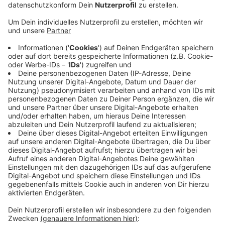
damit so genannter No-show-Gebühren.
Veröffentlicht:
Dienstag, 29.04.2025 10:51
Anzeige
Im Oberbergischen leiden wir unter Hausärzte-Mangel
– wenn Patienten nicht zu ihren Terminen erscheinen,
gefährdet das die ganze Versorgung, so Krolewski im
Radio Berg-Interview. Ein Aushang informiert in seiner
Praxis jetzt über die neuen Gebühren. Termine einfach
nicht wahrnehmen, solches Verhalten wird immer mehr
im Oberbergischen, so Krolewski. Auch die
Kassenärztliche Bundesvereinigung fordert solche No-
show-Gebühren, laut ihr erscheinen bis zu 20% der
Patienten nicht zu ihrem vereinbarten Termin.
Anzeige