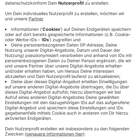
ein Jahr umsonst.
Veröffentlicht:
Dienstag, 23.07.2024 06:37
Anzeige
Seit 15 Jahren macht der Oberbergische Kreis dieses
Angebot – in der Zeit haben 626 Menschen das
Angebot genutzt und ihren Führerschein abgegeben,
sagt der Kreis. Darüber hinaus geben jedes Jahr aber
auch Senioren ihren Führerschein ab, ohne dafür ein
Ticket für den ÖPNV einzutauschen, heißt es vom
Kreis. Man wolle das Angebot auf jeden Fall
fortführen. Es diene sowohl dem Schutz der
Allgemeinheit im Straßenverkehr als auch dem
Eigenschutz der Menschen.
Anzeige