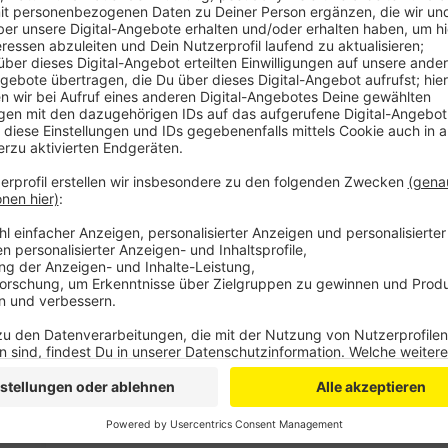
Darum habe man sich mit dem NRW-Gesundheitsministe
strengen Überwachung der Maßnahmen zu belassen. D
getagt – und sich die Entscheidung nicht leicht gema
wurde genau abgewogen, welche Maßnahmen wie wahr
Frühjahr konnte man noch genau festmachen, wo das
unterschiedlichsten größeren Zusammenkünfte. Jetz
überall“ ist.
In der Sitzung im Fokus standen vor allem die Pfleg
Besucher künftig noch intensiver testen. Insgesam
Neuinfektionen und zwei weitere Todesfälle. In beide
Rhein-Berg geben die Zahlen heute Grund zur Hoffnung
Inzidenzen liegen bei 203,6 im Oberbergischen und 1
Anzeige