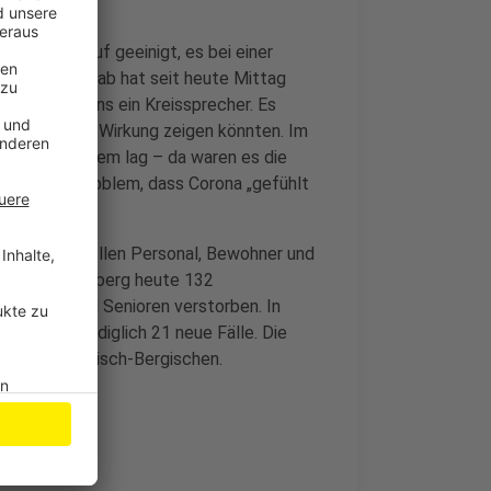
rium darauf geeinigt, es bei einer
er Krisenstab hat seit heute Mittag
cht, sagte uns ein Kreissprecher. Es
scheinlich Wirkung zeigen könnten. Im
 große Problem lag – da waren es die
t sei das Problem, dass Corona „gefühlt
eheime: Sie sollen Personal, Bewohner und
t meldet Oberberg heute 132
n Fällen sind Senioren verstorben. In
: Es gibt lediglich 21 neue Fälle. Die
77,2 im Rheinisch-Bergischen.