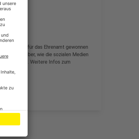
nge Menschen für das Ehrenamt gewonnen
formiert darüber, wie die sozialen Medien
u nutzen sind.
Weitere Infos zum
rvice