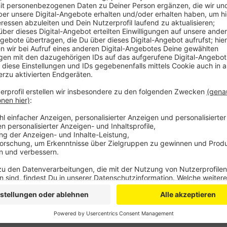
Veröffentlicht:
Mittwoch, 15.03.2023 11:17
Anzeige
Heute, a
m ersten Kursabend geht es darum, wie ju
werden können.
Der zweite Kursabend am 12. April in
sinnvoll von Dorfvereinen und Dorfgemeinschaften z
Fortbildungsangebot gibt’s unter
www.obk.de/dorfse
Anzeige