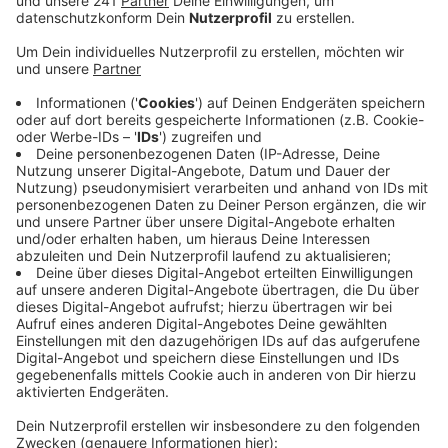
Anzeige
Deswegen wird es in der zweiten Aprilhälfte eine
Bevölkerungs-Befragung geben. Hier können dann
Bürger ihre Gedanken zur Mobilität im Oberbergischen
los werden. Das Thema bringt nämlich
Herausforderungen mit sich. So ist Oberberg
besonders groß und ländlich geprägt, sagt Planungs-
Dezernent Frank Herhaus. Man müsse einen Weg
finden Mobilität sinnvoll und auch über Kreisgrenzen
hinaus umzusetzen. Ab sofort gibt es eine Ideenkarte
auf der Projekt-Homepage, über die sich Oberberger
jetzt schon in die Planung einbringen können. Eine
Teilnahme ist noch bis Mitte Mai möglich. Der Prozess
der Konzept-Erarbeitung soll bis Ende 2024
abgeschlossen sein.