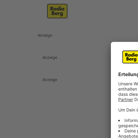
Anzeige
Anzeige
Anzeige