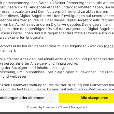
Anzeige
In den vergangenen Tagen waren maximal 30 neue C
Damit ist die Zahl jetzt wieder auf das Dreifache ang
stark gestiegen – um 10 Punkte auf 94,1. Damit liegt
noch knapp unter der Grenze von 100, bei der ab nä
– beispielsweise für den Einzelhandel - möglich wäre
Terminbuchung. Ob am Ende die Kreis-Inzidenz oder
Lockerungen entscheidet, müsse man noch abwarten
auf die genaue, neue Verfügung des Landes. In Rhein-
gesunken- auf 54,7. Der Kreis meldet am Donnersta
Anzeige