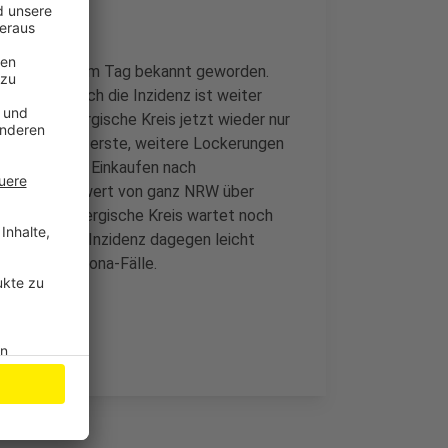
orona-Fälle am Tag bekannt geworden.
estiegen. Auch die Inzidenz ist weiter
 der Oberbergische Kreis jetzt wieder nur
chster Woche erste, weitere Lockerungen
n. Stichwort: Einkaufen nach
 der Inzidenzwert von ganz NRW über
. Der Oberbergische Kreis wartet noch
Berg ist die Inzidenz dagegen leicht
g 37 neue Corona-Fälle.