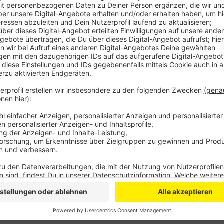
Anzeige
Bereits zum zweiten Mal nimmt der Kreis am Praxisb
Vereinigung Nordrhein teil. Dabei will man sich vor al
ein Sprecher: Das Oberbergische habe in Sachen Lebe
Gesundheitsregion einiges zu bieten. Außerdem könn
Ärzte einstellen. Die KV möchte Kreise und Kommune
ärztliche Versorgung für die Zukunft sicherzustellen
Lebensqualität und Rahmenbedingungen immer wicht
Anzeige