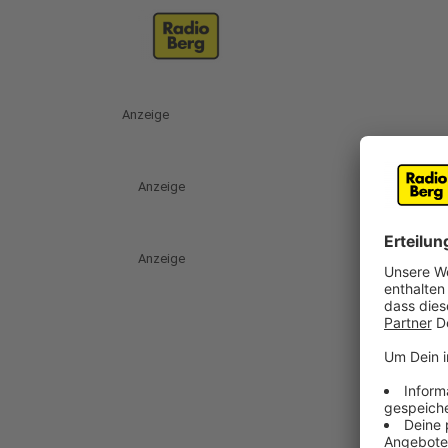
Anzeige
Anzeige
Anzeige