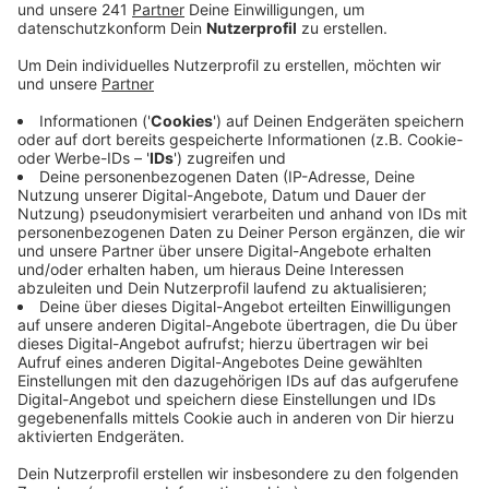
Anzeige
Die angepassten Impfstoffe sind ausschließlich für
Auffrischungs-Impfungen gedacht. Für die Erst- und
Zweitimpfung gegen Corona sind sie dagegen nicht
zugelassen. Die Grundimmunisierung erfolgt also
weiterhin mit den herkömmlichen Impfstoffen, betont
der Oberbergische Kreis. Den angepassten Corona-
Impfstoff bieten nun die Impfstellen des
Oberbergischen Kreises an - wie auch das Impfmobil.
Geboostert wird nach der Stiko-Empfehlung. Die dritte
Impfung ist für Menschen ab 12 Jahren möglich. Eine
vierte Impfung empfiehlt die Stiko nur bestimmten
Personengruppen. Zu ihnen zählen unter anderem
Menschen ab 60, Bewohner in Pflege-Einrichtungen
oder auch Personen mit einem hohen Risiko schwer an
Corona zu erkranken.