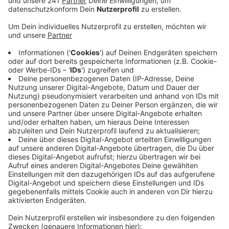
Anzeige
Aktuell sind 904 Personen im Oberbergischen Kreis
erkrankt – allein 149 in Gummersbach. Die 7-Tage-
Inzidenz beträgt für den Oberbergischen Kreis 311 und
ist damit leicht runtergegangen. Vergangene Woche
lag sie noch bei 329. Auch auf den oberbergischen
Intensivstationen ist die Lage überschaubar.
Insgesamt werden 32 Personen stationär behandelt –
30 von ihnen auf der Normalstation. 2 Menschen
starben zuletzt an Corona. Aus dem Rheinisch-
Bergischen Kreis liegen keine neuen Todes-Meldungen
wegen Corona vor. 170 Neuinfektionen sind im
Rheinisch-Bergischen gemeldet worden. Die Inzidenz
liegt bei 340 und damit knapp über dem
Oberbergischen Kreis.