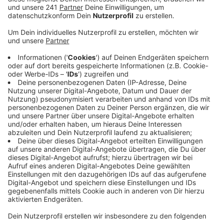
Anzeige
Der 39-jährige hatte seine Stieftochter jahrelang teils
schwer sexuell missbraucht. Das erste Mal als das
Mädchen vier Jahre alt war. 15 Fälle wurden vor
Gericht behandelt. Ermittler des hessischen
Landeskriminalamts waren im Rahmen ihrer
systematischen Fahndung im Internet auf die Spur des
Pädophilen gekommen. Der Leichlinger besaß eine
große Sammlung kinder- und jugendpornographischer
Bilder und Videos.
Die Ermittler haben mehr als 100.000 Daten auswerten
müssen, bevor sie den Mann im Februar dieses Jahres
hatten festnehmen können.