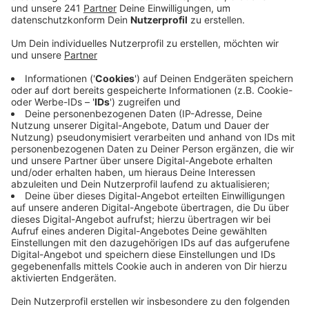
das NRW-Familienministerium jetzt vorgelegt hat.
Veröffentlicht:
Montag, 12.05.2025 16:15
Anzeige
Demnach hat es allein von Januar bis Ende April
bereits fast 400 solcher Fälle im Bergischen gegeben.
355 Kitas gibt es bei uns – fast 40 Prozent von ihnen
war dieses Jahr bereits von Schließungen, Kürzungen
und Co betroffen. Der Grund dafür ist altbekannt: Es
herrscht Personalmangel. Wie landesweit sind auch bei
uns im Bergischen in den meisten Fällen die
Betreuungszeiten reduziert worden, aber auch die
Platzzahlen wurden eingekürzt. Insgesamt zwölfmal
sind Kita-Türen komplett geschlossen geblieben. Im
Kreisvergleich war das Rheinisch-Bergische stärker
betroffen – vor allem, wenn es um die Schließung