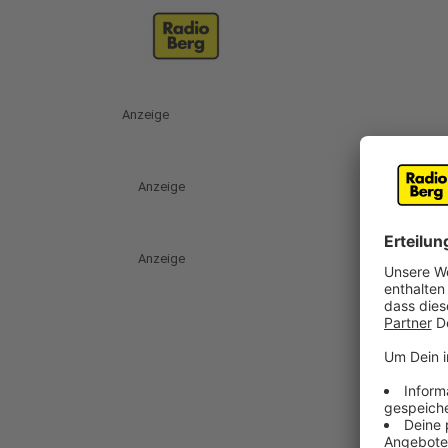
Anzeige
Anzeige
Anzeige