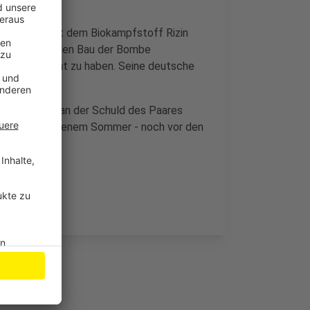
 Anschlag mit dem Biokampfstoff Rizin
e Mann hatte den Bau der Bombe
chland geplant zu haben. Seine deutsche
zu haben.
einen Zweifel an der Schuld des Paares
 seit vergangenem Sommer - noch vor den