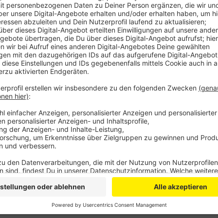
Dem Ehepaar wird vorgeworfen, einen islamistischen
geplant zu haben - mit vielen Toten. Der tunesisch
zugegeben, bestreitet aber einen Anschlag in Deuts
Frau hat angegeben, nichts von den Plänen gewusst 
Das Gericht hat bereits mehrfach erklärt, dass es k
habe. Der Prozess vor dem Staatsschutzsenat läuft
Osterferien sollen die Urteile fallen.
Anzeige