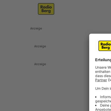
Anzeige
Anzeige
Anzeige