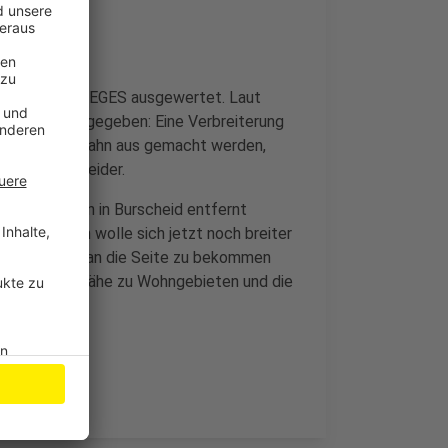
gesellschaft DEGES ausgewertet. Laut
geständnisse gegeben: Eine Verbreiterung
von der Autobahn aus gemacht werden,
chten Burscheider.
 den Häusern in Burscheid entfernt
iterium. Man wolle sich jetzt noch breiter
n der Politik an die Seite zu bekommen
Burscheid die Nähe zu Wohngebieten und die
biet liegt.