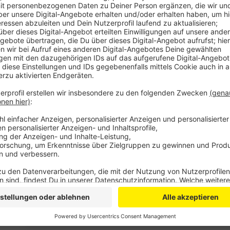
Anzeige
Mittlerweile sind auch die Antworten der Planungs
einem Sprecher der Bürgerinitiative hat es erste Zu
zweier Unterführungen unter der Autobahn müsste 
damit das nicht durch den Ort geht. genau das befür
Dass die Einfädelungsspur gerade mal 100 Meter von
entstehen würde, ist demnach aber kein Ausschlusskr
aufstellen und versuchen noch weitere Fürsprecher i
gegen die Park- und WC-Anlagen. Kritisiert wird in 
Tatsache, dass der Standort im Landschaftsschutzge
Anzeige