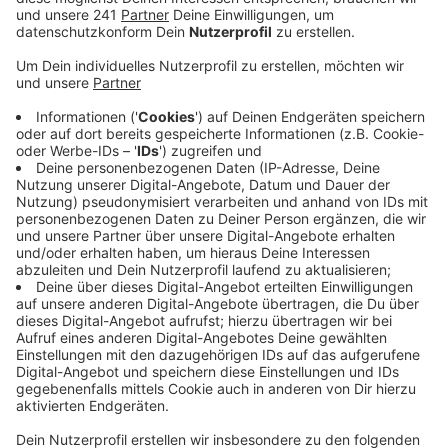
aussehen. Im Stadtentwicklungsausschuss der
Stadt Leichlingen ist der Startschuss für das
entsprechende Planungsverfahren gefallen.
Veröffentlicht:
Dienstag, 09.06.2020 16:33
Anzeige
Der Leitgedanke für die Neugestaltung des Geländes
ist: Ein Schmuckstück zu altem Glanz zurückbringen,
so ein Sprecher des Planungsbüros. Wichtig sei vor
allem die Historie und Regionalität. Beispielsweise
sollen die Gebäude mit typisch bergischen Farben und
Materialien gestaltet werden. Als nächstes sollen
jetzt auch die Bürger mit einbezogen werden. In einer
Öffentlichkeitsbeteiligung sollen Ideen gesammelt
werden, die dann auch in die Planungen mit einfließen
können. Wie genau diese Beteiligung ablaufen soll, in