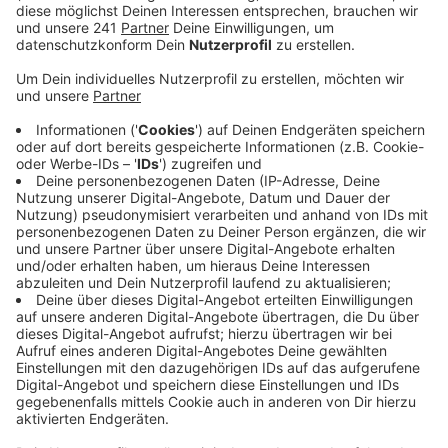
Anzeige
Sie will straffällige Kinder und Jugendliche im Alter
von 8 bis 15 Jahren mit auffälliger krimineller Energie
durch ein spezielles Programm auffangen, bevor sie zu
Intensivtätern werden. Bisher nehmen im Bergischen
21 Jugendliche an dem Programm teil. Ein Erfolg, sagt
die Kreispolizei Rhein-Berg. Man sehe eine positive
Entwicklung, weil die teilnehmenden Kinder und
Jugendliche weniger Straftaten begehen. Bei dem
Programm machen gezielt Jugendliche mit, die bereits
straffällig geworden sind oder aus einem
problembelasteten Umfeld stammen.
Die Kreispolizei betont, Kurve kriegen sei keine Strafe,
sondern eine Hilfe. Ziel ist es, das Selbstwertgefühl