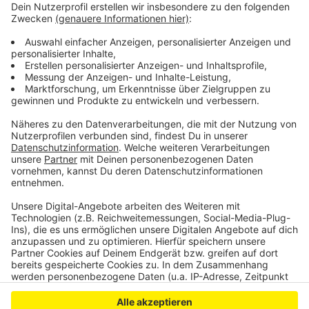
darf dafür aber neben dem Franz-Kremer-Stadion ein
neues Leistungszentrum bauen.
Vor der Ratssitzung hatten mehrere hundert
Menschen vor dem Rathaus demonstriert – unter
anderem auch gegen das geplante FC-
Leistungszentrum.
Anzeige
Anzeige
Anzeige