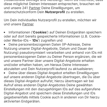
aktuellen Erkenntnisse informiert.
Veröffentlicht:
Mittwoch, 02.10.2024 10:15
Anzeige
Seine bisherige Bilanz: 22 Tatorte, 33 Tatverdächtige,
13 Menschen in U-Haft. Der Polizeichef hat aber auch
versucht, zu beruhigen: Es seien Milieu-Taten - daher
müsse man die Gefahr für die Bürger differenziert
betrachten.
Der Stadtrat hat am Dienstag außerdem eine wichtige
Entscheidung für den 1. FC Köln getroffen: Er hat
grünes Licht für das neue FC-Leistungszentrum
gegeben. Damit darf der FC im Grüngürtel bauen. Die
Politik hat einen Kompromiss von Stadt und FC
abgesegnet: Der FC verzichtet auf die Gleueler Wiese,