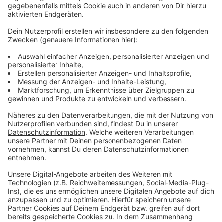
Analysen von Luftproben.
Beispiel 2: Nach einem Fußballspiel bilden sich auf
dem Weg zwischen Stadion und Bahnhof zahlreiche
Tumulte, eine Massenpanik bricht aus. Da die
Übersicht zu behalten, ohne Überwachung aus der Luft
ist extrem schwierig. Und die Kameras der Polizei-
Drohnen können genau, wie die der Hubschrauber, als
Wärmebildkamera genutzt werden. Ende nächsten
Jahres könnten die ersten Drohnen eingesetzt
werden. Zum Teil werden sie schon testweise
eingesetzt.
Zu klären ist noch der rechtliche Rahmen. Denn noch
ist nicht klar, wie sich der Einsatz der Drohnen mit den
bisherigen Regeln des Luft-Rechts verhält.
Text: José Narciandi
Anzeige