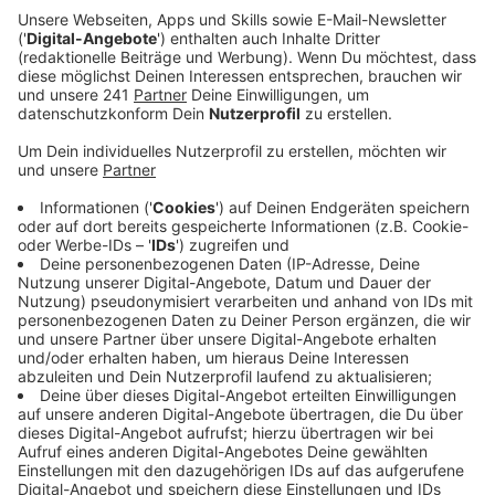
sollen in Zukunft Drohnen eingesetzt werden.
Veröffentlicht:
Montag, 16.09.2019 13:57
Anzeige
Drohnen helfen immer dann, wenn man sich einen
Überblick verschaffen muss. Und sie sollen dort
eingesetzt werden, wo bisher nur ein Hubschrauber
weitergeholfen hat. Es gibt viele Szenarien, in denen
eine Drohne bei Polizei und Feuerwehr hilfreich sein
kann.
Beispiel 1: Ein Großfeuer in einer Lagerhalle bei der
niemand so recht weiß, was dort gelagert wird. Eine
Drohne könnte losgeschickt werden und wäre noch
vor der Feuerwehrleute am Ort des Geschehens. Sie
kann Live-Bilder an den Einsatzleiter schicken und