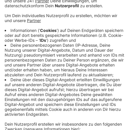
Zülpicher Straße, Teile des Stadtgartens sowie
der Rheinboulevard.
Veröffentlicht:
Montag, 03.08.2020 07:20
Anzeige
In der Nacht von Samstag auf Sonntag sammelten
sich nach einem Gewitter rund 150 Menschen, die sich
zuvor auf dem Rheinboulevard aufgehalten hatten,
unter der Hohenzollernbrücke. Der Ordnungsdienst
löste die Ansammlung auf, da die Abstandsregeln
nicht eingehalten wurden. Bei den Räumungen waren
die meisten Leute aber kooperativ, heißt es von der
Polizei, aggressive Anfeindungen wie in der
Vergangenheit gab es so gut wie gar nicht. Insgesamt
wurden mehr als 400 Menschen kontrolliert und es hat
rund 50 Platzverweise gegeben.