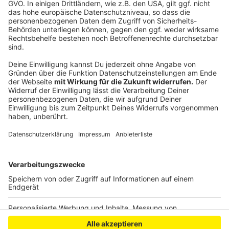
und die bleiben dann in der Filteranlage hängen. Hilft
das auch nicht, dann könnte eine Stoßchlorung die
Rettung sein: Einmal viel mehr Chlor ins Wasser geben
als sonst, und so werden dann auch die Mikro-
Organismen im Wasser erledigt. gegen Algen gibt es
auch spezielle Pflegemittel.
Anzeige
Anzeige
Anzeige