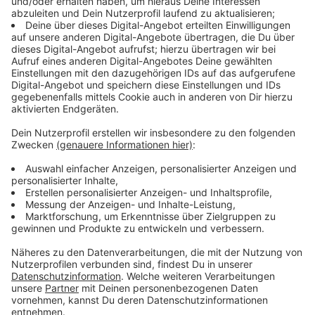
Pumpe im Set meistens zu schwach
Anzeige
Eigentlich ist das ja ein gutes Angebot: Das Komplett-
Set. Zum Pool gibt es dann noch eine Leiter und oft
noch ein kleiner Kartuschenfilter dabei. Das Problem:
Die Pumpen sind grade bei großen Pools oft etwas
unterpowert. Hier lohnt es sich oft nochmal in eine
leistungsstärkere Sandfilteranlage zu investieren.
Anzeige
Wasserqualität im Blick behalten
Anzeige
Nichts ist schlimmer, wenn man in den Pool hüpfen will