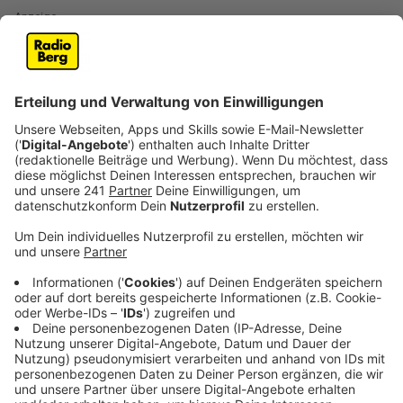
Anzeige
Den Pool nicht unter einen Baum stellen
Anzeige
Wenn möglich sollte man seinen neu erworbenen
Aufstell-Pool nicht unter einen Baum stellen. Klar, der
gibt zwar Schatten, aber genau hier liegt dann auch ein
großes Problem. Durch die fehlende Sonne, wird das
Wasser auch nicht richtig warm. Zweites Problem:
Auch im Sommer fallen schon mal Blätter runter, die
den Pool verunreinigen.
Anzeige