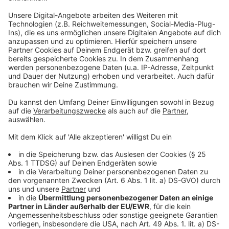
und statt klarem, blauem Wasser erwartet einen ein
grüner Algenteppich. Mindestens einmal in der Woche
sollte der pH-Wert geprüft. Außerdem sollte man
auch mit Pflegemitteln wir Chlor oder Sauerstoff
arbeiten. Zusätzlich sollten Pflanzenreste, etwa mit
einem Kescher entfernt werden.
Anzeige
Das Wasser ist trüb – Und jetzt?
Anzeige
Das Wasser sollte man nur ablassen, wenn gar nichts
anderes mehr geht. Eine milchige Trübung bekommt
man ganz gut weg, indem man viel filtert, den Filter
regelmäßig reinigt und ein Flockungsmittel dazu gibt.
Dann werden aus den kleinen Dreck-Partikeln große