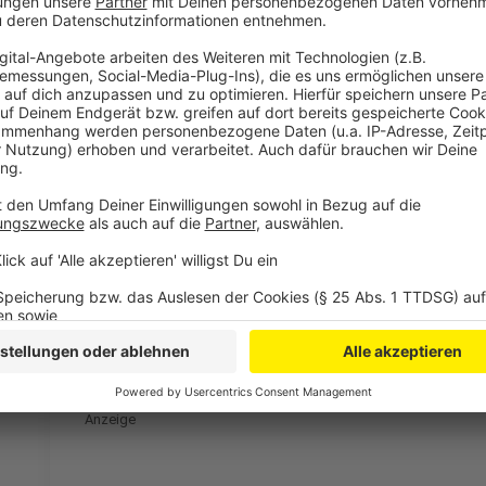
Dann haben wir einen 20 minütigen Slot in der Kir
wo das Paar zur Orgelmusik festlich einziehen wir
Trauansprache, die Trauhandlung, das ganze wird 
ja und wenn man aus der Kirche rauskommt, wird
empfangen.
Hier
findet ihr Infos rund um die Kreuzkirche in Wied
an der Quelle oberhalb der Kirche und am Teich mögl
trauen lassen will, soll sich mindestens zwei Woche
melden
Für die kirchliche Zeremonie in der Kreuzkirche in B
Uhr - genau wie übrigens am 27.06 in der Kirche am M
vorbeikommen und einfach heiraten.
Anzeige