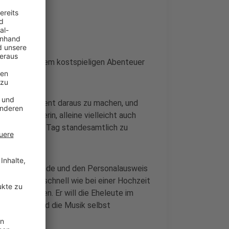
er ohne zu einem kostspieligen Abenteuer
in großes Event daraus zu machen, und
ihrer Partnerin, alleine vielleicht auch
ekt an diesem Tag standesamtlich zu
hrzunehmen.
t die Eheurkunde und den Personalausweis
rch. Fast so schnell wie bei einer Hochzeit
r Marc Platten. Er will die Eheleute im
rauspruch und die Musik selbst