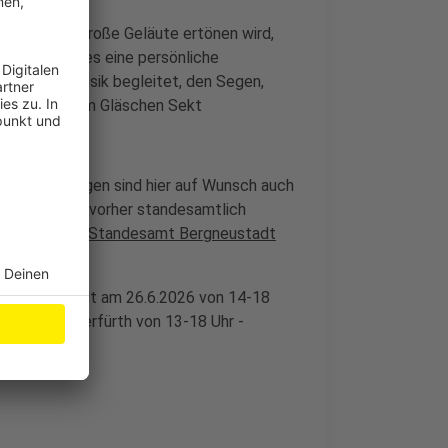
che, wo das große Geläute ertönen wird,
d, dann gibt es eine persönliche
durch Livemusik begleitet, den Segen,
 man mit einem Gläschen Sekt
enest. Trauungen sind hier auf Wunsch auch
ich. Wer sich vorher standesamtlich
n vorher beim
Standesamt Bergneustadt
ergneustadt gilt am 26.6.2026 von 14-18
arkt in Wipperfürth von 13-18 Uhr -