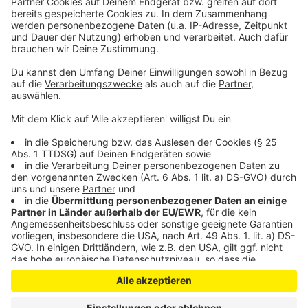
Rheinländer: Es gibt eben nichts, was nicht doch für
irgendwas gut ist! In diesem Sinne bleibt gesund und
habt eine schöne Adventszeit! Ich hol mir mal schnell
ne Tasse Tee und einen Keks dazu hier an mein Laptop
am Schreibtisch zuhause…
Anzeige
Anzeige
Anzeige
Anzeige