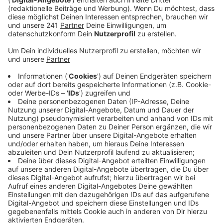
aufgerufen, um sich gegen die drohende, immer
schlechter werdende Versorgung ihrer Patienten
zu wehren. Im Oberbergischen sind bis zu 90
Prozent der Apotheken heute zu. Die Notdienste
sind aber im Einsatz.
Veröffentlicht:
Mittwoch, 15.11.2023 06:03
Anzeige
Das Gesundheitswesen wird kaputt gespart, sagen
Kassenärztliche Vereinigung, Apothekerkammer
Nordrhein und auch der Hausärzteverband im
Oberbergischen. Geht es so weiter, werden auf lange
Sicht immer mehr Praxen sterben, damit können immer
mehr Patienten auch im Bergischen nicht mehr
versorgt werden.