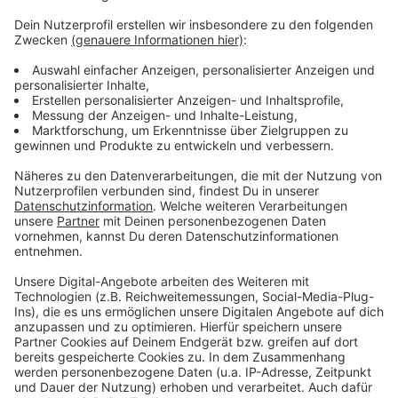
In den kommenden zehn Jahren werden im
Oberbergischen die Hälfte der Hausarztpraxen
wegfallen, weil sich kein Nachfolger findet. Damit
bleiben hier 400.000 Fälle pro Jahr unbehandelt, sagt
der oberbergische Hausärzteverband. Das
Bundesministerium stehe in der Pflicht, schnell für eine
sichere Finanzierung zu sorgen. Das 'Aktionsbündnis
Patientenversorgung' ruft zu zentralen
Protestveranstaltungen auf. Die Apotheker treffen
sich zu einer Kundgebung in Dortmund.
Anzeige
Anzeige