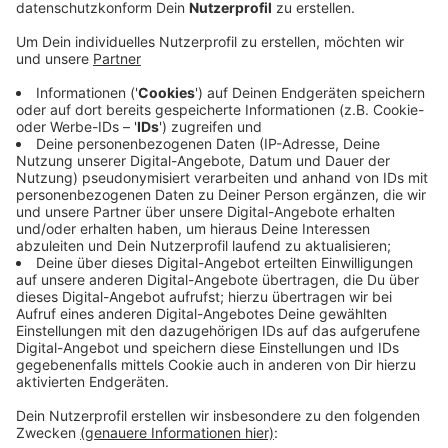
Anzeige
Die Anklage lautet: gefährliche Körperverletzung. Der
Tatverdächtige soll im Februar zwei Passanten nach
einer Zigarette gefragt haben. Dann soll er eine
Schere aus seiner Tasche gezogen und mehrfach auf
ein Opfer eingestochen haben – vergeblich hat er laut
Anklage dabei auch immer wieder auf den Hals gezielt.
Zeugen haben daraufhin eingegriffen und den Mann zu
Boden gebracht – der soll dann eine Scherbe vom
Boden aufgehoben haben und erneut auf sein Opfer
losgegangen sein. Ohne Erfolg. Der Beschuldigte soll
psychisch erkrankt sein, so das Gericht. Im Raum steht
heute auch die Unterbringung in einer Psychiatrie.
Anzeige