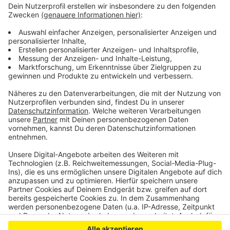
gefunden habe. Reanimationsversuche vor Ort blieben
erfolglos.
Für den Prozess sind acht Verhandlungstage bis Ende
Juni angesetzt.
Anzeige
Anzeige
Anzeige