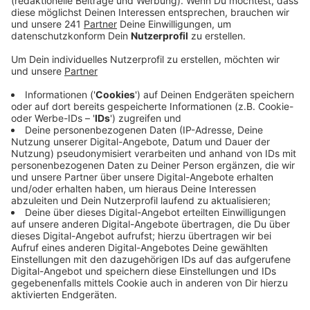
Veröffentlicht:
Freitag, 10.04.2026 10:28
Anzeige
Die Anklage zeichnet ein sehr berechnendes Bild von
dem Mann: 2021 soll er beschlossen haben, seine Frau
zu töten. Der Grund: Anhaltende Ehestreitigkeiten.
Seinen Plan umgesetzt haben soll der
Wermelskirchener am 28. Dezember.
Laut Staatsanwaltschaft soll er seine Frau erst mit im
Kaffee aufgelösten Schlaftabletten betäubt und
dann vollständig angezogen in die Badewanne gelegt
haben. Als sie kurz aufwachte, soll er sie gewaltsam
unter Wasser gedrückt und so ertränkt haben. Als
genug Zeit vergangen war, soll er den Notruf gewählt
und angegeben haben, dass er seine Frau leblos