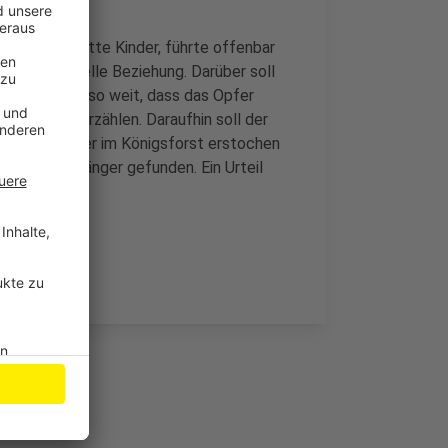
iratet und hatte Kinder, führte offenbar
ne homosexuelle Beziehung. Darüber soll
en. Das ging so weit, dass das Opfer
ziehung zu erzählen. Daraufhin soll der
nd ihn später im Königsforst erstochen
em Spaziergänger gefunden. Ein Urteil