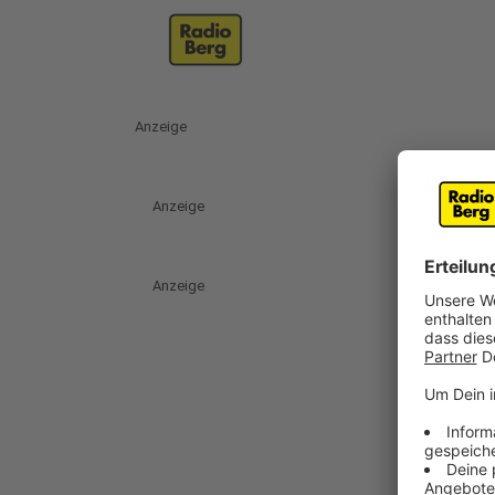
Anzeige
Anzeige
Anzeige