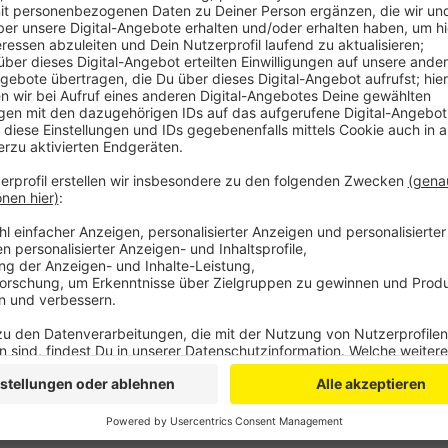
Laut Gericht war der Angeklagte mit einer Frau verhe
jedoch bereits seit einigen Jahren mit dem Opfer ei
es oft Streit zwischen Opfer und Täter gegeben hab
irgendwann gedroht haben soll seiner Frau von der Be
30-Jährige dem Geschädigten mit dem Tod gedroht u
haben. Die Leiche wurde erst Wochen später von ein
wird im August erwartet.
Anzeige