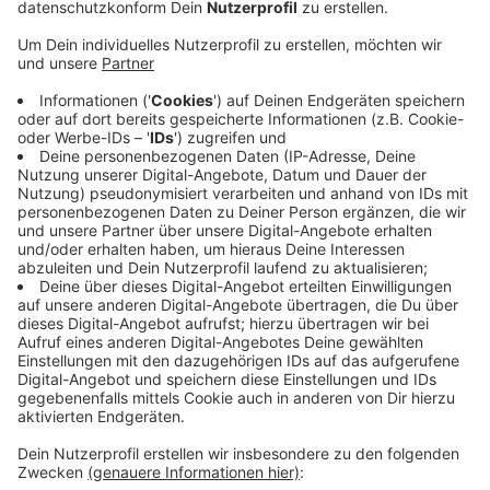
Anzeige
Die Quarantäne galt dort doppelt so lange, da es sich
um eine Gemeinschaftseinrichtung handelt. Zwei der
an Corona erkrankten Heimbewohner waren gestorben.
Der Oberbergische Kreis testet auch weiterhin
präventiv in allen Pflege- und
Betreuungseinrichtungen. In den letzten Tagen sind
hierbei drei Mitarbeiterinnen dreier weiterer
Einrichtungen positiv getestet worden: Im Wiehler
Haus am Konradsberg, im HBW Haus für Menschen
mit Behinderung in Wiehl sowie im Engelsstift in
Nümbrecht. Weitere Testergebnisse hier stehen noch
aus.
Anzeige