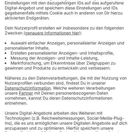
entdeckt worden und noch vor Ort gestorben. Eine
Mordkommission ermittelt. Die Stadt Radevormwald
und viele Mitbürger zeigen sich erschüttert. Die
Flaggen vor dem Rathaus wehen auf Halbmast,
Bürgermeister Mans hat das so angeordnet.
Seit dem Vorfall brodelt in Radevormwald die
Gerüchteküche: Unter anderem wurde über drei
Festnahmen und einen Zusammenhang mit
Drogengeschäften spekuliert außerdem soll die Tat
gefilmt worden sein. Zu einem Verdacht hat die Stadt
selbst sich geäußert: Dabei geht es darum, dass in den
sozialen Netzwerken immer wieder ein Zusammenhang
mit der Tat und der Veranstaltung „Radevormwald
karibisch“ hergestellt wurde. Da sagt Bürgermeisten
Mans ganz deutlich: Nach aktueller Einschätzung der
Verwaltung gibt es den Zusammenhang nicht – allein
auf Grund des zeitlichen Abstands. Denn:
Radevormwald karibisch war jeden Tag um