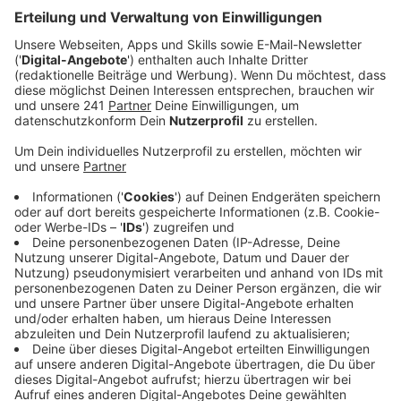
Ulrich Bremer auf Nachfrage mitgeteilt.
Veröffentlicht:
Montag, 28.08.2023 16:39
Anzeige
Aktuell prüft die Staatsanwaltschaft die Beantragung
eines Haftbefehls, der Mann soll noch am Montag vor
den Ermittlungsrichter. Nach dem anderen Mann werde
intensiv gefahndet, er ist aber ebenfalls schon
identifiziert. Weitere Details will Bremer nicht nennen
um die Ermittlungen nicht zu gefährden. Derweil ist die
Leiche des 19-Jährigen bereits obduziert worden, zu
den Ergebnissen will sich der Oberstaatsanwalt nicht
äußern.
Der 19-Jährige war am Sonntag Morgen nahe des
Kreisverkehrs an der Sparkasse blutüberströmt