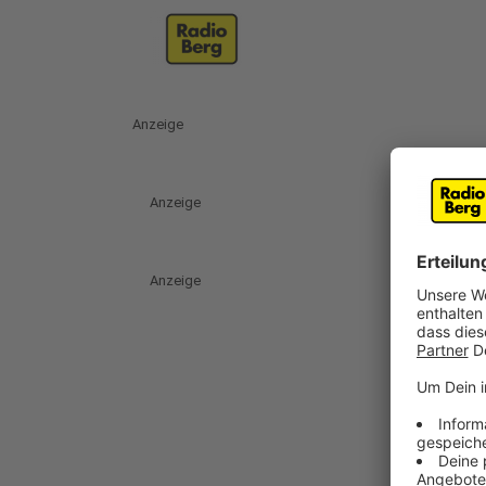
Anzeige
Anzeige
Anzeige