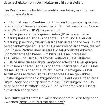
Anzeige
Das zeigen die aktuellen Zahlen der Elektronischen
Medien Analyse EMA NRW. Mit einer Tagesreichweite
von 27,3% liegt Radio Berg deutlich vor den
Mitbewerbern WDR 2 (24,7%), 1Live (18,2%) und SWR
3 (10,4%). "COVID-19 verändert Gesellschaft,
verändert Unternehmen und Angebote. Wir werden so
flexibel weitermachen, der Situation angemessene und
überzeugende Formate anbieten, um auf allen Kanälen
digital und nah erfahrbar zu bleiben", sagt Dietmar
Henkel, der Geschäftsführer der Betriebsgesellschaft.
Insgesamt schalten täglich 144.000 Hörerinnen und
Hörer Radio Berg ein. Wir sagen danke dafür!
Anzeige