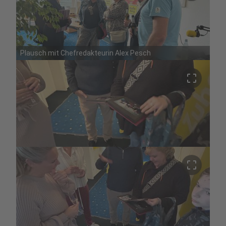
Plausch mit Chefredakteurin Alex Pesch
crop_free
crop_free