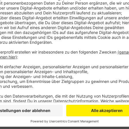
Trotz strenger Hygiene- und Schutz-Maßnahmen ist
am Nachholtermin erfolgreich über die Bühne gegan
1,5 Kilometer langen Rundkurs diszipliniert und ohne
Lubbers gewann das Elite-Rennen über 75 Kilometer
Weifenbach. In der U19-Klasse siegte Julian Borres
acht Rennen mit 280 Teilnehmern absolviert worden.
Anzeige