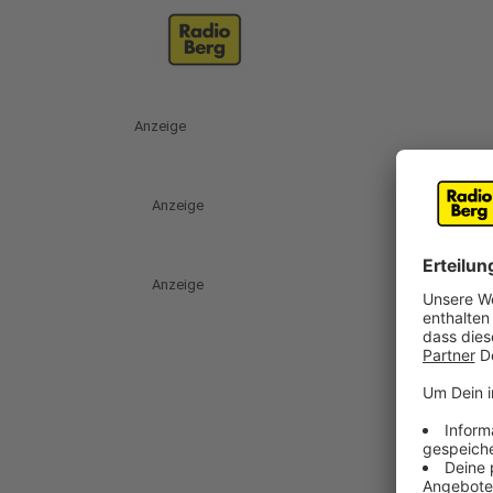
Anzeige
Anzeige
Anzeige