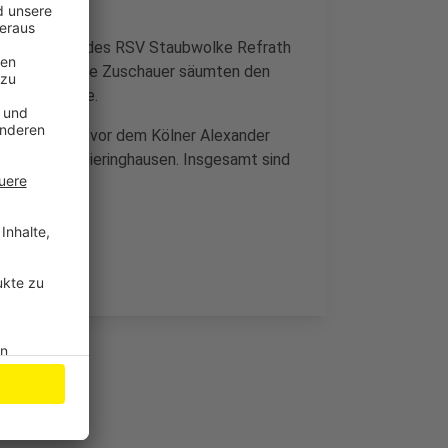
 das Rennen des RSV Staubwolke Refrath
gen. Zahlreiche Zuschauer säumten den
 Zwischenfälle.
 (50 Runden) vor dem Kölner Alexander
ch vom TSV Dieringhausen. Insgesamt sind