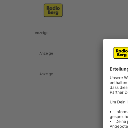
Anzeige
Anzeige
Anzeige