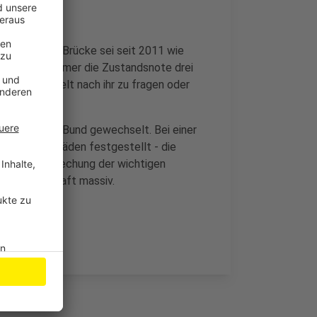
t Wüst: Die Brücke sei seit 2011 wie
ei habe sie immer die Zustandsnote drei
habt, gezielt nach ihr zu fragen oder
vom Land zum Bund gewechselt. Bei einer
massive Schäden festgestellt - die
 Die Unterbrechung der wichtigen
che Wirtschaft massiv.