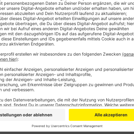
Anzeige
Er habe damals keinen Anlass zu Argwohn gehabt, sag
vorgeschrieben alle drei Jahre geprüft worden - dab
bekommen. Dementsprechend habe er keinen Grund ge
den Neubau mit Priorität voranzutreiben.
Im Jahr 2021 war die Zuständigkeit für die Brücke 
Kontrolle am Ende des Jahres hatten Experten dann 
Brücke wurde wegen Einsturzgefahr sofort gesperrt.
Verkehrsachse belastet seitdem auch die oberbergis
Anzeige