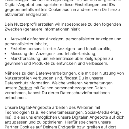
Zumutung. Mit einer schnelleren Planung könne man
bis zu zweieinhalb Jahre sparen. In diesem
Zusammenhang kritisierte er erneut, dass der Bund
bisher nicht für schnellere Planungen solcher Projekte
getan habe.
Auch in Sachen Durchfahrts-Verbot für den regionalen
Schwerlastverkehr gab es wenig Konkretes: Die
rechtliche Klarheit sei da, nun müsse die Region das
Verbot umsetzen, so Wüst. Aktuell fahren täglich rund
6.000 zusätzliche LKW durch die Stadt, die sich im Fall
eines Verbotes dann einen anderen Weg suchen
werden.
Eine Bürgerinitiative zeigte sich nach dem Treffen
enttäuscht - sie hatte sich mehr erhofft. Sie hat Wüst
einen Forderungskatalog mit auf den Weg gegeben, in
dem sie ein weiträumiges Umleitungskonzept fordert.
Anwohner aber auch Unternehmen in der Region sind