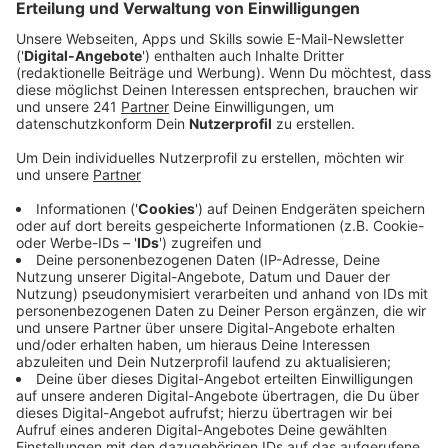
getroffen.
Veröffentlicht:
Montag, 05.12.2022 16:54
Anzeige
Sie alle haben von ihren Folgen der Sperrung berichtet.
„Taten statt Schauveranstaltung“ mit dieser klaren
Forderung ist eine Lüdenscheider Bürgerinitiative in
das Treffen mit NRW-Ministerpräsident Wüst
gegangen. Die gesamte Region ist durch die Sperrung
gebeutelt und klammert sich aktuell an jeden
Hoffnungs-Strohhalm. Konkrete Aussagen gab es von
Wüst aber nicht.
Er betonte noch einmal, wie wichtig ein
beschleunigtes Planungsverfahren in diesem Fall sei –
die Folgen der Sperrung seien für die Region eine