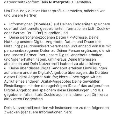
Veröffentlicht:
Mittwoch, 18.03.2020 06:16
Anzeige
Der polizeibekannte Lindlarer hatte gegen 21.30
derart in seinem Haus randaliert, dass die Polizei zu
Hilfe gerufen wurde. Als die Beamten am Haus in
Eichholz ankamen wütete der 26-Jährige massiv, er
bewarf die Beamten mit Gegenständen und rannte
schreiend und drohend mit einem Messer aus dem
Haus. Die Polizei traf den Mann mit der Waffe im
Beinbereich und konnte den Randalierer
festnehmen. Die Kölner Polizei hat die Ermittlungen
übernommen.
Anzeige