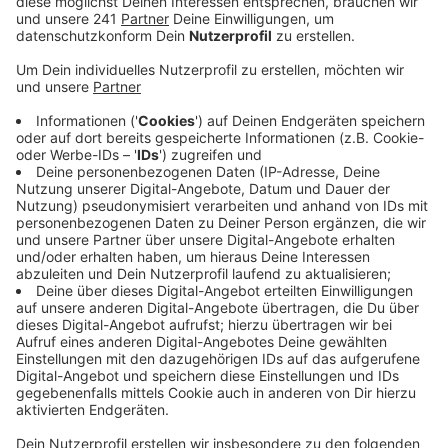
moralisch und unter humanitären Aspekten völlig
nachzuvollziehen. Trotzdem gab es bei der
Abstimmung eine Mehrheit dafür, dass der
Eilantrag nicht in die Tagesordnung mit
aufgenommen wird, so Bürgermeister Bleek.
Veröffentlicht:
Mittwoch, 11.03.2020 06:41
Anzeige
Hintergrund ist, dass die Entscheidungskompetenz
ausschließlich bei Bund und Land liegt und man als
Kommune lediglich für die Umsetzung zu sorgen habe.
Der Rat könne also gar nicht darüber entscheiden, ob
und wie viele Flüchtlinge kommen, so Bleek weiter.
SPD und Grüne hatten im Hinblick auf die aktuelle
Situation der Flüchtlinge an der türkisch-griechischen
Grenze einen Eilantrag für die letzte Ratssitzung