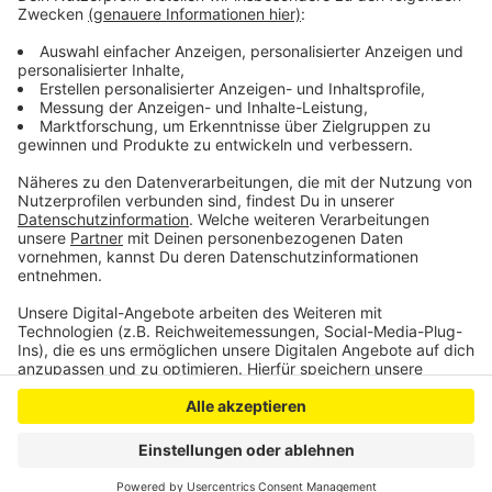
eingereicht. In dem Eilantrag forderten sie, dass in
Wermelskirchen unbegleitete, minderjährige
Flüchtlinge aufgenommen werden sollen.
Anzeige
Anzeige
Anzeige
Anzeige